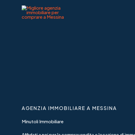
Vai
al
contenuto
AGENZIA IMMOBILIARE A MESSINA
Minutoli Immobiliare
Affidati a noi per la compravendita e locazione di immo