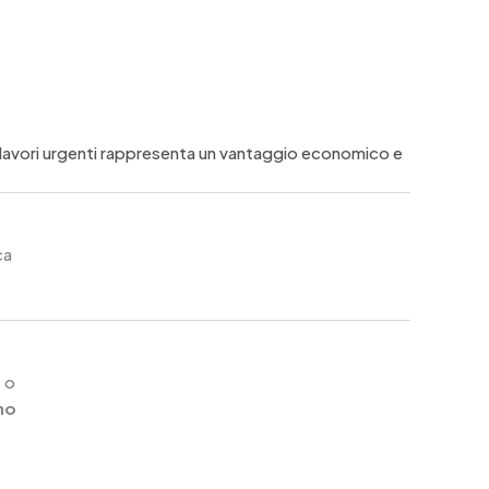
i lavori urgenti rappresenta un vantaggio economico e
ca
, o
mo