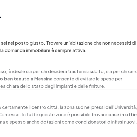
A
, sei nel posto giusto. Trovare un’abitazione che non necessiti d
 la domanda immobiliare è sempre attiva.
 è ideale sia per chi desidera trasferirsi subito, sia per chi cer
 ben tenuto a Messina
consente di evitare le spese per
dea chiara dello stato degli impianti e delle finiture.
certamente il centro città, la zona sud nei pressi dell’Università
 Contesse. In tutte queste zone è possibile trovare
case in otti
rma e spesso anche dotazioni come condizionatori o infissi nuovi.