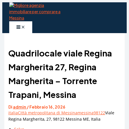
Vai
al
contenuto
Quadrilocale viale Regina
Margherita 27, Regina
Margherita – Torrente
Trapani, Messina
Di
admin
/
Febbraio 16, 2026
italia
Città metropolitana di Messina
messina
98122
Viale
Regina Margherita, 27, 98122 Messina ME, Italia