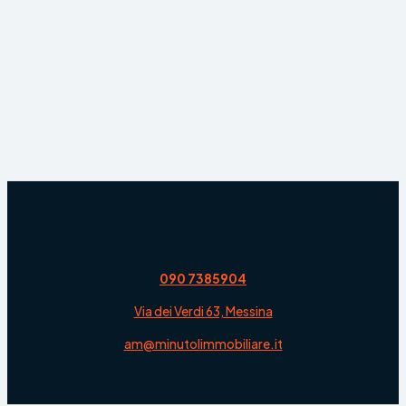
090 7385904
Via dei Verdi 63, Messina
am@minutolimmobiliare.it